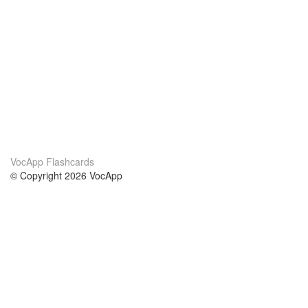
VocApp Flashcards
© Copyright 2026 VocApp
02-798 Mielczarskiego 8/58
Warsaw, Poland (EU)