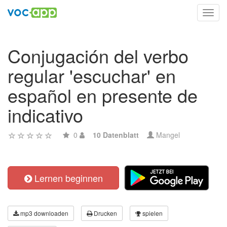
Toggl
navig
Conjugación del verbo
regular 'escuchar' en
español en presente de
indicativo
0
10 Datenblatt
Mangel
Lernen beginnen
mp3 downloaden
Drucken
spielen