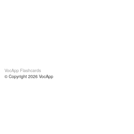
VocApp Flashcards
© Copyright 2026 VocApp
02-798 Mielczarskiego 8/58
Warsaw, Poland (EU)