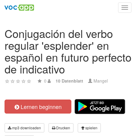
Toggl
navig
Conjugación del verbo
regular 'esplender' en
español en futuro perfecto
de indicativo
0
10 Datenblatt
Mangel
Lernen beginnen
mp3 downloaden
Drucken
spielen