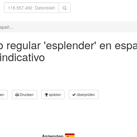
spañ...
 regular 'esplender' en espa
ndicativo
en
Drucken
spielen
überprüfen
Antworten