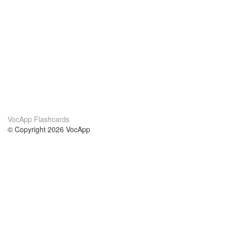
VocApp Flashcards
© Copyright 2026 VocApp
02-798 Mielczarskiego 8/58
Warsaw, Poland (EU)