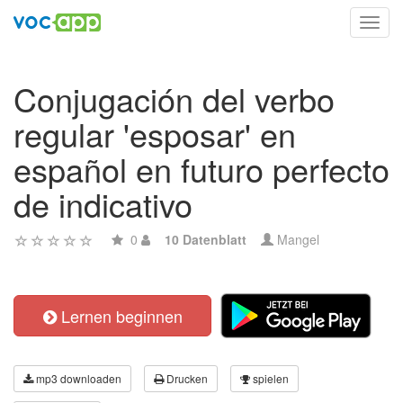
Toggl
navig
Conjugación del verbo
regular 'esposar' en
español en futuro perfecto
de indicativo
0
10 Datenblatt
Mangel
Lernen beginnen
mp3 downloaden
Drucken
spielen