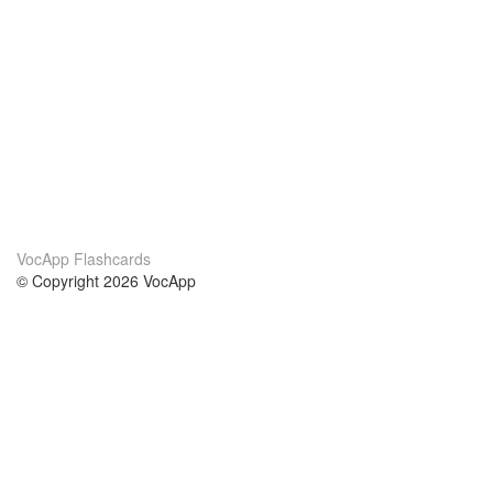
VocApp Flashcards
© Copyright 2026 VocApp
02-798 Mielczarskiego 8/58
Warsaw, Poland (EU)