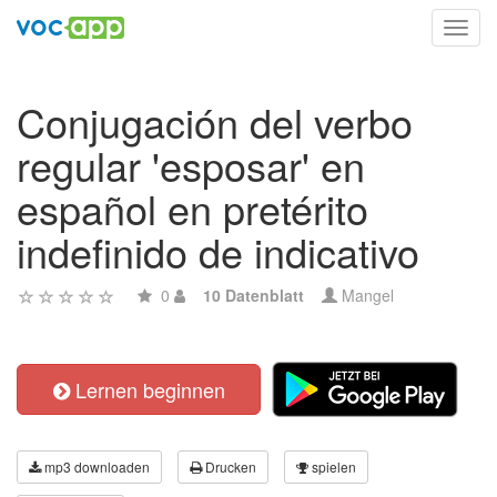
Toggl
navig
Conjugación del verbo
regular 'esposar' en
español en pretérito
indefinido de indicativo
0
10 Datenblatt
Mangel
Lernen beginnen
mp3 downloaden
Drucken
spielen