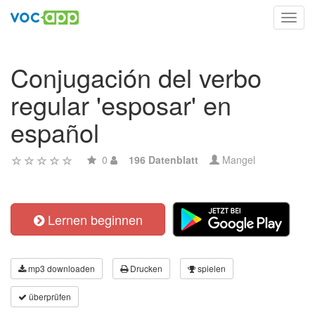
Toggl
navig
Conjugación del verbo
regular 'esposar' en
español
0
196 Datenblatt
Mangel
Lernen beginnen
mp3 downloaden
Drucken
spielen
überprüfen