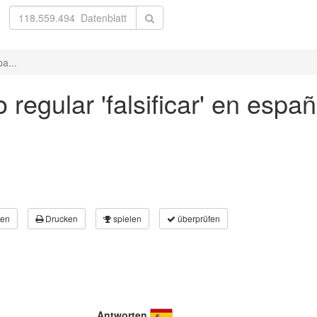
a...
regular 'falsificar' en españ
en
Drucken
spielen
überprüfen
Antworten