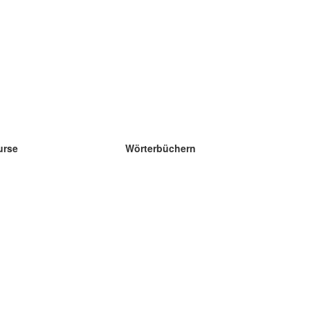
urse
Wörterbüchern
e Wissenschaft Englisch
e Wissenschaft Spanisch
e Wissenschaft Französisch
e Wissenschaft Russisch
e Wissenschaft Norwegisch
e Wissenschaft Schwedisch