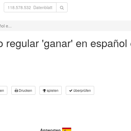
ol e...
 regular 'ganar' en español
en
Drucken
spielen
überprüfen
Antworten