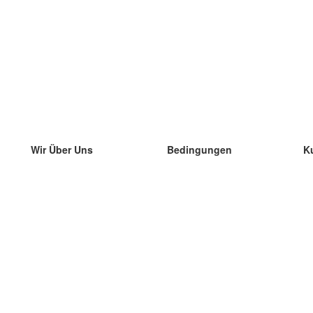
Wir Über Uns
Bedingungen
K
unser Team
100% Garantie
di
Blog
Datenschutzrichtlinie
di
Vorschriften
di
In Kontakt Treten
BIPR
di
kontaktieren
di
Mehr
di
Hilfe
neue Download
Häufig gestellte Fragen
einige Blogs
Katalog