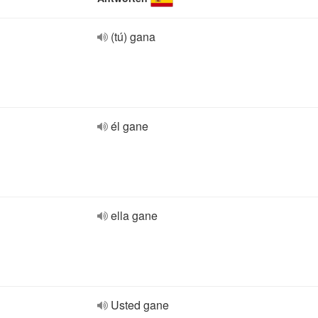
(tú) gana
él gane
ella gane
Usted gane