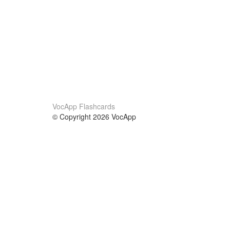
VocApp Flashcards
© Copyright 2026 VocApp
02-798 Mielczarskiego 8/58
Warsaw, Poland (EU)