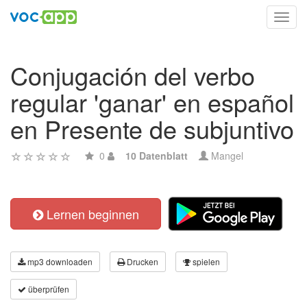
Toggl
navig
Conjugación del verbo
regular 'ganar' en español
en Presente de subjuntivo
0
10 Datenblatt
Mangel
Lernen beginnen
mp3 downloaden
Drucken
spielen
überprüfen