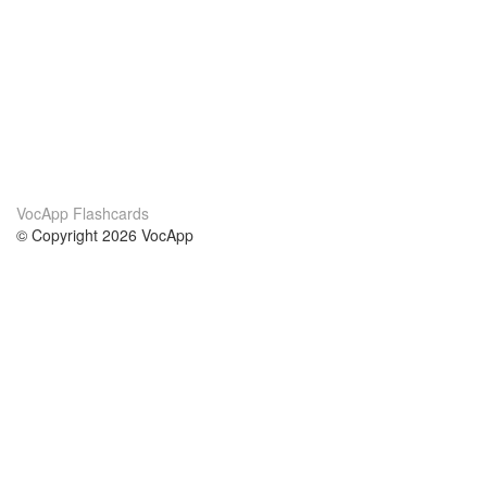
VocApp Flashcards
© Copyright 2026 VocApp
02-798 Mielczarskiego 8/58
Warsaw, Poland (EU)