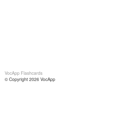
VocApp Flashcards
© Copyright 2026 VocApp
02-798 Mielczarskiego 8/58
Warsaw, Poland (EU)