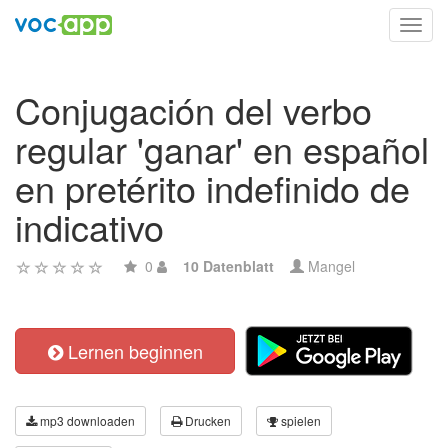
Toggl
navig
Conjugación del verbo
regular 'ganar' en español
en pretérito indefinido de
indicativo
0
10 Datenblatt
Mangel
Lernen beginnen
mp3 downloaden
Drucken
spielen