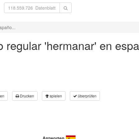
spaño...
 regular 'hermanar' en espa
en
Drucken
spielen
überprüfen
Antworten