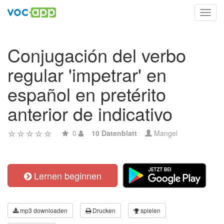
Toggl
navig
Conjugación del verbo
regular 'impetrar' en
español en pretérito
anterior de indicativo
0
10 Datenblatt
Mangel
Lernen beginnen
mp3 downloaden
Drucken
spielen