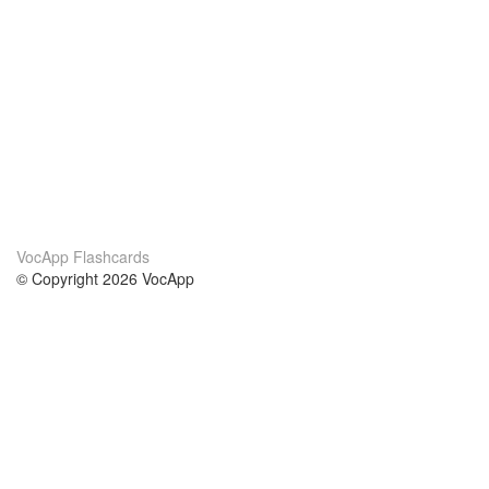
VocApp Flashcards
© Copyright 2026 VocApp
02-798 Mielczarskiego 8/58
Warsaw, Poland (EU)