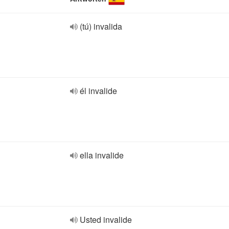
(tú) invalida
él invalide
ella invalide
Usted invalide