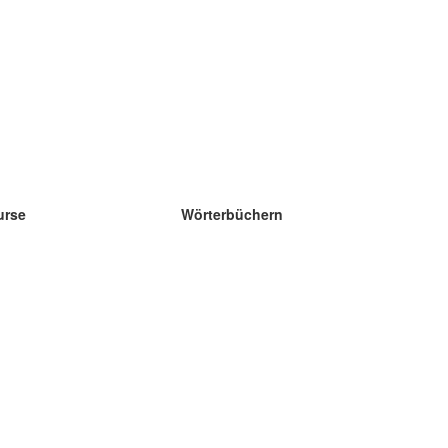
urse
Wörterbüchern
e Wissenschaft Englisch
e Wissenschaft Spanisch
e Wissenschaft Französisch
e Wissenschaft Russisch
e Wissenschaft Norwegisch
e Wissenschaft Schwedisch