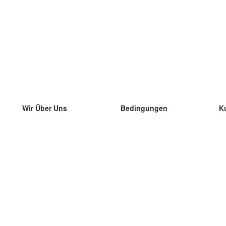
Wir Über Uns
Bedingungen
K
unser Team
100% Garantie
di
Blog
Datenschutzrichtlinie
di
Vorschriften
di
In Kontakt Treten
BIPR
di
kontaktieren
di
Mehr
di
Hilfe
neue Download
Häufig gestellte Fragen
einige Blogs
Katalog