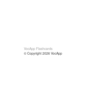
VocApp Flashcards
© Copyright 2026 VocApp
02-798 Mielczarskiego 8/58
Warsaw, Poland (EU)