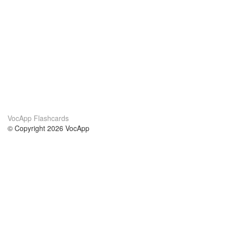
VocApp Flashcards
© Copyright 2026 VocApp
02-798 Mielczarskiego 8/58
Warsaw, Poland (EU)