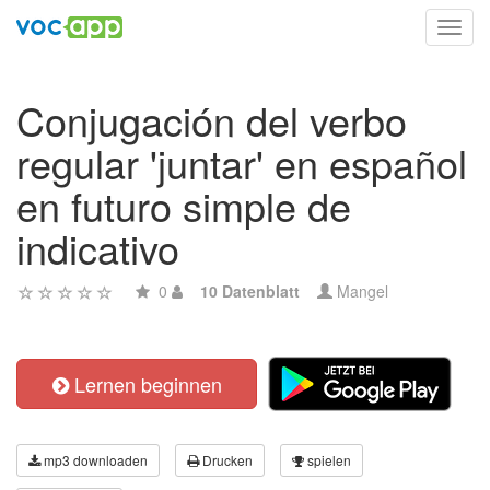
Toggl
navig
Conjugación del verbo
regular 'juntar' en español
en futuro simple de
indicativo
0
10 Datenblatt
Mangel
Lernen beginnen
mp3 downloaden
Drucken
spielen