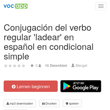
Toggl
navig
Conjugación del verbo
regular 'ladear' en
español en condicional
simple
0
10 Datenblatt
Mangel
Lernen beginnen
mp3 downloaden
Drucken
spielen