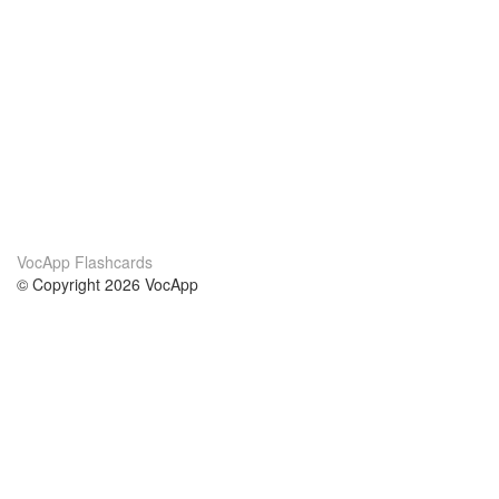
VocApp Flashcards
© Copyright 2026 VocApp
02-798 Mielczarskiego 8/58
Warsaw, Poland (EU)