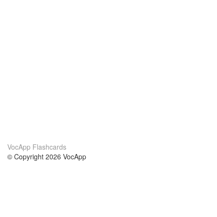
VocApp Flashcards
© Copyright 2026 VocApp
02-798 Mielczarskiego 8/58
Warsaw, Poland (EU)