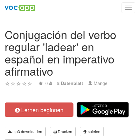
Toggl
navig
Conjugación del verbo
regular 'ladear' en
español en imperativo
afirmativo
0
8 Datenblatt
Mangel
Lernen beginnen
mp3 downloaden
Drucken
spielen