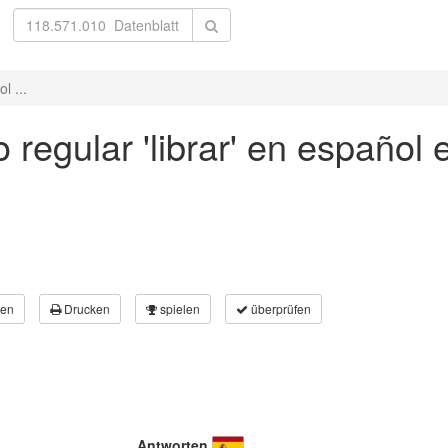
l ...
 regular 'librar' en español 
en
Drucken
spielen
überprüfen
Antworten