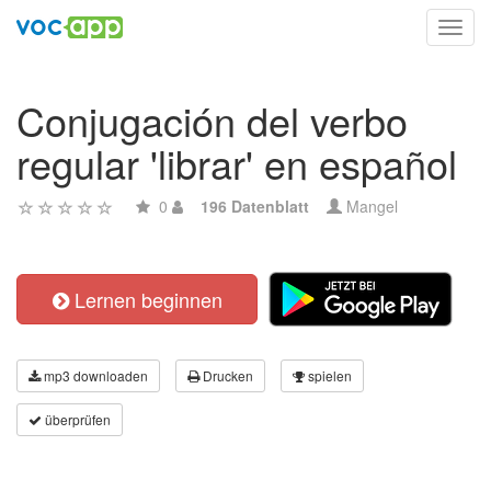
Toggl
navig
Conjugación del verbo
regular 'librar' en español
0
196 Datenblatt
Mangel
Lernen beginnen
mp3 downloaden
Drucken
spielen
überprüfen