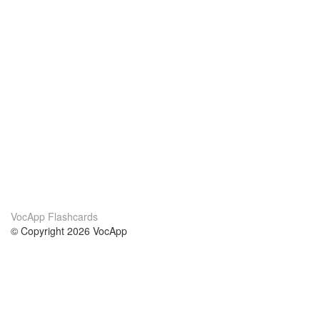
VocApp Flashcards
© Copyright 2026 VocApp
02-798 Mielczarskiego 8/58
Warsaw, Poland (EU)