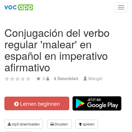
Toggl
navig
Conjugación del verbo
regular 'malear' en
español en imperativo
afirmativo
0
8 Datenblatt
Mangel
Lernen beginnen
mp3 downloaden
Drucken
spielen