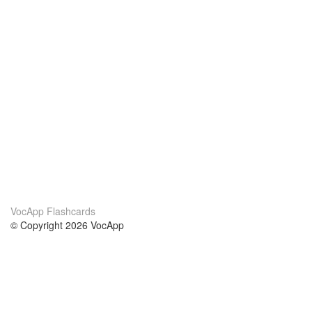
VocApp Flashcards
© Copyright 2026 VocApp
02-798 Mielczarskiego 8/58
Warsaw, Poland (EU)