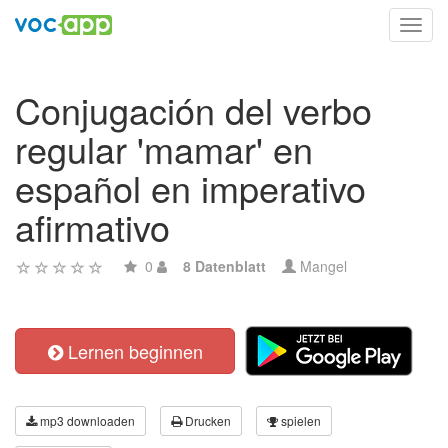
Toggl
navig
Conjugación del verbo
regular 'mamar' en
español en imperativo
afirmativo
0
8 Datenblatt
Mangel
Lernen beginnen
mp3 downloaden
Drucken
spielen