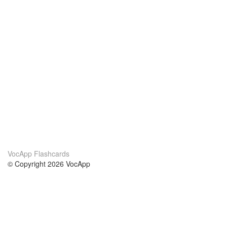
VocApp Flashcards
© Copyright 2026 VocApp
02-798 Mielczarskiego 8/58
Warsaw, Poland (EU)