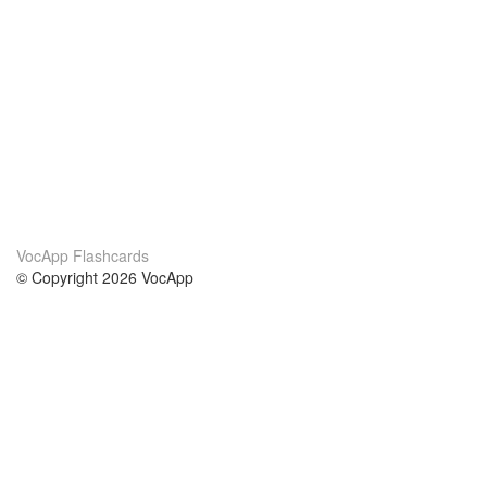
VocApp Flashcards
© Copyright 2026 VocApp
02-798 Mielczarskiego 8/58
Warsaw, Poland (EU)