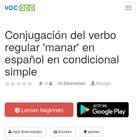
Toggl
navig
Conjugación del verbo
regular 'manar' en
español en condicional
simple
0
10 Datenblatt
Mangel
Lernen beginnen
mp3 downloaden
Drucken
spielen