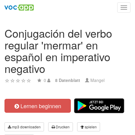
Toggl
navig
Conjugación del verbo
regular 'mermar' en
español en imperativo
negativo
0
8 Datenblatt
Mangel
Lernen beginnen
mp3 downloaden
Drucken
spielen