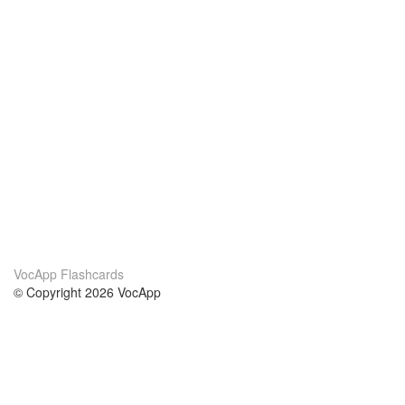
VocApp Flashcards
© Copyright 2026 VocApp
02-798 Mielczarskiego 8/58
Warsaw, Poland (EU)