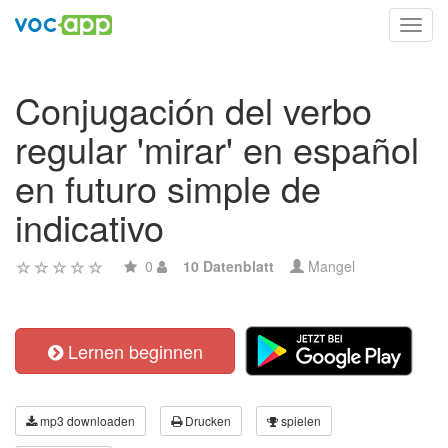
Toggl
navig
Conjugación del verbo
regular 'mirar' en español
en futuro simple de
indicativo
0
10 Datenblatt
Mangel
Lernen beginnen
mp3 downloaden
Drucken
spielen