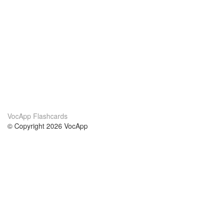
VocApp Flashcards
© Copyright 2026 VocApp
02-798 Mielczarskiego 8/58
Warsaw, Poland (EU)