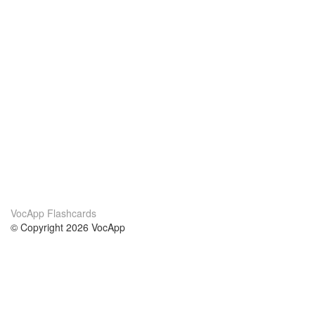
VocApp Flashcards
© Copyright 2026 VocApp
02-798 Mielczarskiego 8/58
Warsaw, Poland (EU)