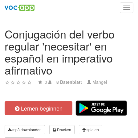
Toggl
navig
Conjugación del verbo
regular 'necesitar' en
español en imperativo
afirmativo
0
8 Datenblatt
Mangel
Lernen beginnen
mp3 downloaden
Drucken
spielen