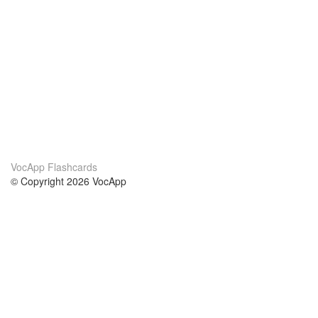
VocApp Flashcards
© Copyright 2026 VocApp
02-798 Mielczarskiego 8/58
Warsaw, Poland (EU)