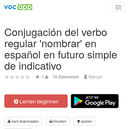
Toggl
navig
Conjugación del verbo
regular 'nombrar' en
español en futuro simple
de indicativo
0
10 Datenblatt
Mangel
Lernen beginnen
mp3 downloaden
Drucken
spielen