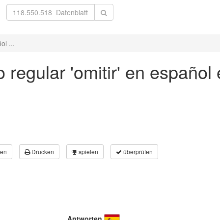
l ...
 regular 'omitir' en español
en
Drucken
spielen
überprüfen
Antworten