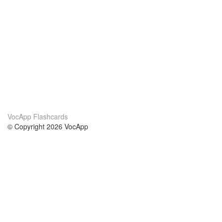
VocApp Flashcards
© Copyright 2026 VocApp
02-798 Mielczarskiego 8/58
Warsaw, Poland (EU)