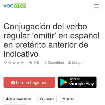
Toggl
navig
Conjugación del verbo
regular 'omitir' en español
en pretérito anterior de
indicativo
0
10 Datenblatt
Mangel
Lernen beginnen
mp3 downloaden
Drucken
spielen