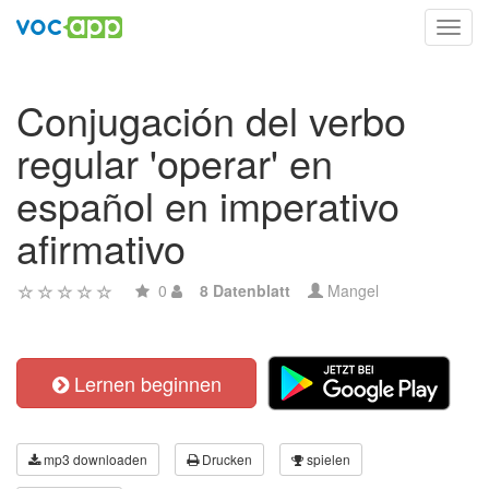
Toggl
navig
Conjugación del verbo
regular 'operar' en
español en imperativo
afirmativo
0
8 Datenblatt
Mangel
Lernen beginnen
mp3 downloaden
Drucken
spielen