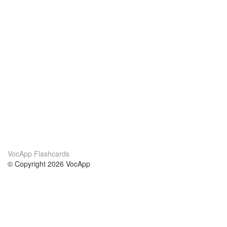
VocApp Flashcards
© Copyright 2026 VocApp
02-798 Mielczarskiego 8/58
Warsaw, Poland (EU)