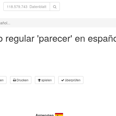
añol...
 regular 'parecer' en españo
en
Drucken
spielen
überprüfen
Antworten