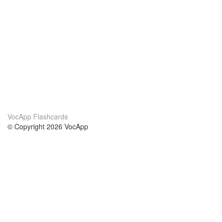
VocApp Flashcards
© Copyright 2026 VocApp
02-798 Mielczarskiego 8/58
Warsaw, Poland (EU)