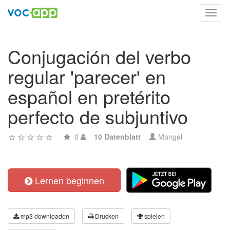
Toggl
navig
Conjugación del verbo
regular 'parecer' en
español en pretérito
perfecto de subjuntivo
0
10 Datenblatt
Mangel
Lernen beginnen
mp3 downloaden
Drucken
spielen