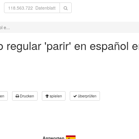
l e...
 regular 'parir' en español 
en
Drucken
spielen
überprüfen
Antworten