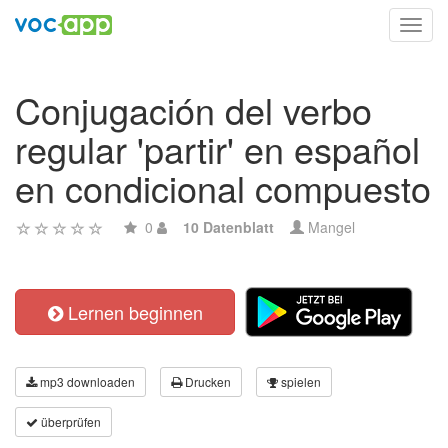
Toggl
navig
Conjugación del verbo
regular 'partir' en español
en condicional compuesto
0
10 Datenblatt
Mangel
Lernen beginnen
mp3 downloaden
Drucken
spielen
überprüfen