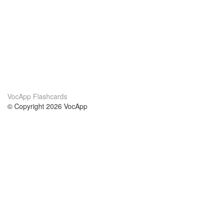
VocApp Flashcards
© Copyright 2026 VocApp
02-798 Mielczarskiego 8/58
Warsaw, Poland (EU)