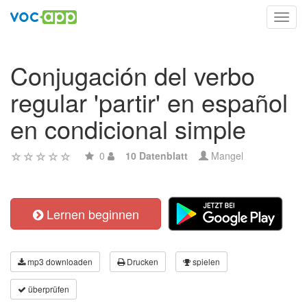
Toggl
navig
Conjugación del verbo
regular 'partir' en español
en condicional simple
0
10 Datenblatt
Mangel
Lernen beginnen
mp3 downloaden
Drucken
spielen
überprüfen