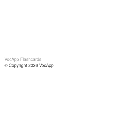
VocApp Flashcards
© Copyright 2026 VocApp
02-798 Mielczarskiego 8/58
Warsaw, Poland (EU)