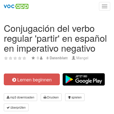
Toggl
navig
Conjugación del verbo
regular 'partir' en español
en imperativo negativo
0
8 Datenblatt
Mangel
Lernen beginnen
mp3 downloaden
Drucken
spielen
überprüfen