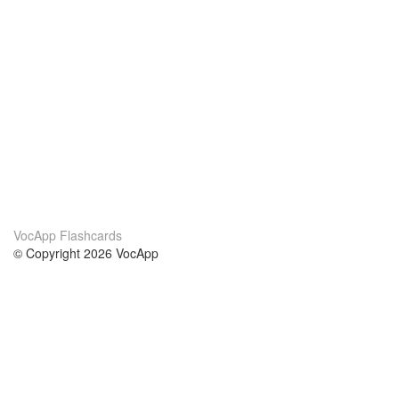
VocApp Flashcards
© Copyright 2026 VocApp
02-798 Mielczarskiego 8/58
Warsaw, Poland (EU)