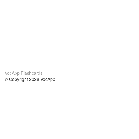
VocApp Flashcards
© Copyright 2026 VocApp
02-798 Mielczarskiego 8/58
Warsaw, Poland (EU)