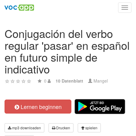
Toggl
navig
Conjugación del verbo
regular 'pasar' en español
en futuro simple de
indicativo
0
10 Datenblatt
Mangel
Lernen beginnen
mp3 downloaden
Drucken
spielen