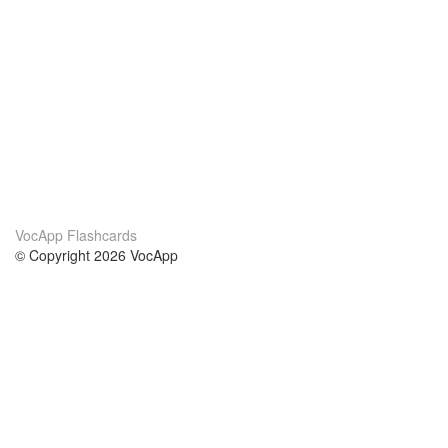
VocApp Flashcards
© Copyright 2026 VocApp
02-798 Mielczarskiego 8/58
Warsaw, Poland (EU)