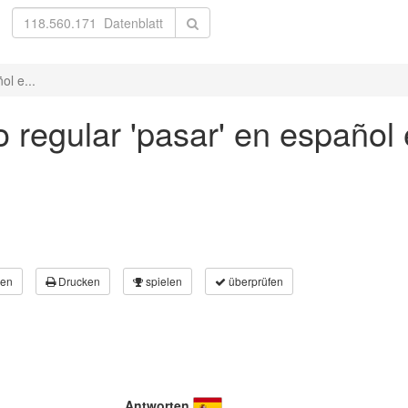
ol e...
 regular 'pasar' en español e
en
Drucken
spielen
überprüfen
Antworten