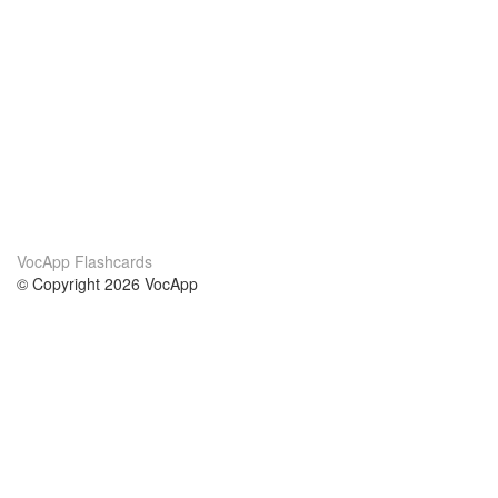
VocApp Flashcards
© Copyright 2026 VocApp
02-798 Mielczarskiego 8/58
Warsaw, Poland (EU)