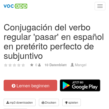
Toggl
navig
Conjugación del verbo
regular 'pasar' en español
en pretérito perfecto de
subjuntivo
0
10 Datenblatt
Mangel
Lernen beginnen
mp3 downloaden
Drucken
spielen