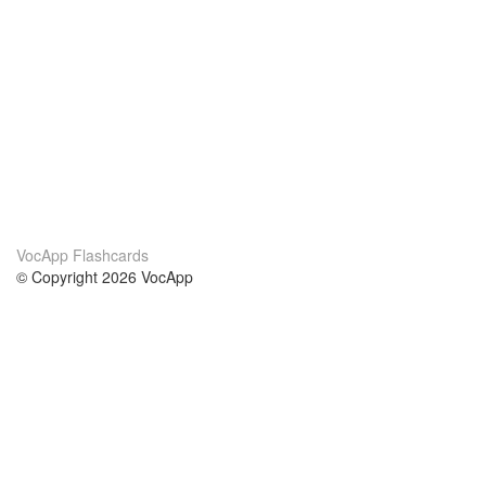
VocApp Flashcards
© Copyright 2026 VocApp
02-798 Mielczarskiego 8/58
Warsaw, Poland (EU)