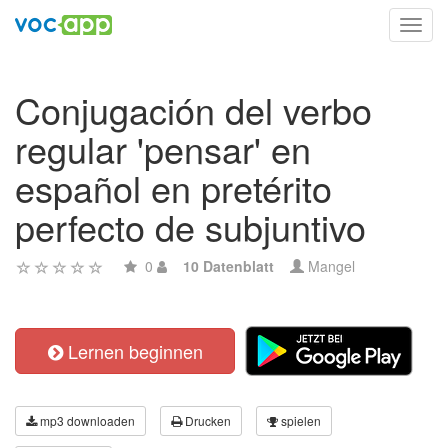
Toggl
navig
Conjugación del verbo
regular 'pensar' en
español en pretérito
perfecto de subjuntivo
0
10 Datenblatt
Mangel
Lernen beginnen
mp3 downloaden
Drucken
spielen