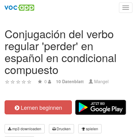
Toggl
navig
Conjugación del verbo
regular 'perder' en
español en condicional
compuesto
0
10 Datenblatt
Mangel
Lernen beginnen
mp3 downloaden
Drucken
spielen