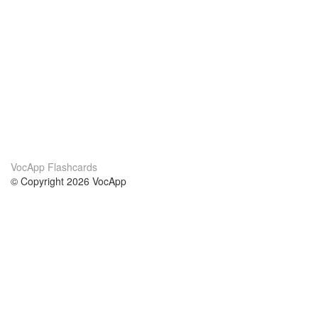
VocApp Flashcards
© Copyright 2026 VocApp
02-798 Mielczarskiego 8/58
Warsaw, Poland (EU)