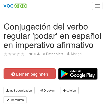
Toggl
navig
Conjugación del verbo
regular 'podar' en español
en imperativo afirmativo
0
8 Datenblatt
Mangel
Lernen beginnen
mp3 downloaden
Drucken
spielen
überprüfen