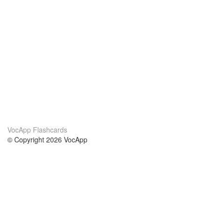
VocApp Flashcards
© Copyright 2026 VocApp
02-798 Mielczarskiego 8/58
Warsaw, Poland (EU)