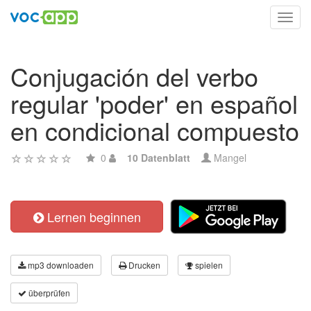
Toggl
navig
Conjugación del verbo
regular 'poder' en español
en condicional compuesto
0
10 Datenblatt
Mangel
Lernen beginnen
mp3 downloaden
Drucken
spielen
überprüfen