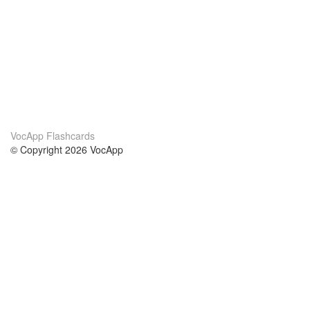
VocApp Flashcards
© Copyright 2026 VocApp
02-798 Mielczarskiego 8/58
Warsaw, Poland (EU)