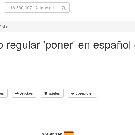
ol e...
 regular 'poner' en español
en
Drucken
spielen
überprüfen
Antworten