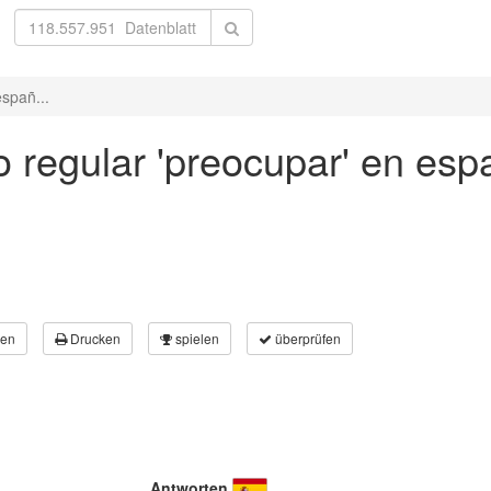
spañ...
 regular 'preocupar' en esp
en
Drucken
spielen
überprüfen
Antworten