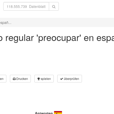
spañ...
 regular 'preocupar' en esp
en
Drucken
spielen
überprüfen
Antworten