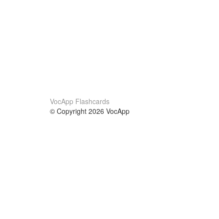
VocApp Flashcards
© Copyright 2026 VocApp
02-798 Mielczarskiego 8/58
Warsaw, Poland (EU)