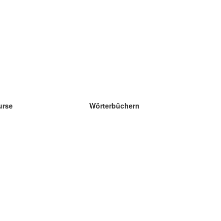
urse
Wörterbüchern
e Wissenschaft Englisch
e Wissenschaft Spanisch
e Wissenschaft Französisch
e Wissenschaft Russisch
e Wissenschaft Norwegisch
e Wissenschaft Schwedisch