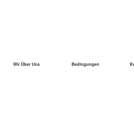
Wir Über Uns
Bedingungen
K
unser Team
100% Garantie
di
Blog
Datenschutzrichtlinie
di
Vorschriften
di
In Kontakt Treten
BIPR
di
kontaktieren
di
Mehr
di
Hilfe
neue Download
Häufig gestellte Fragen
einige Blogs
Katalog