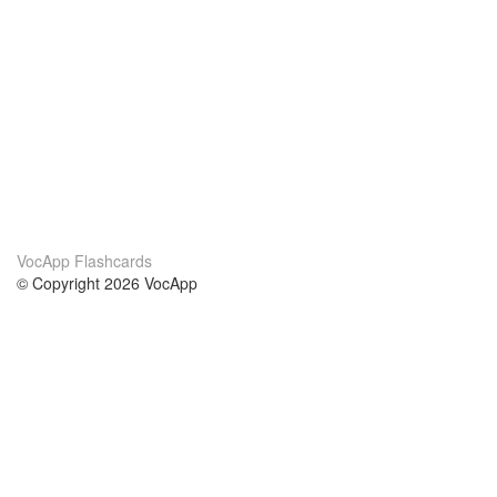
VocApp Flashcards
© Copyright 2026 VocApp
02-798 Mielczarskiego 8/58
Warsaw, Poland (EU)