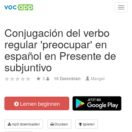
Toggl
navig
Conjugación del verbo
regular 'preocupar' en
español en Presente de
subjuntivo
0
10 Datenblatt
Mangel
Lernen beginnen
mp3 downloaden
Drucken
spielen