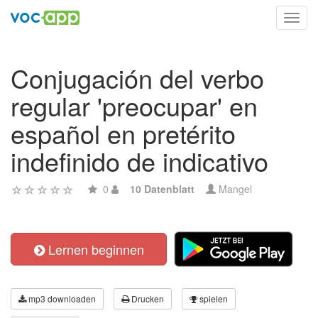
Toggl
navig
Conjugación del verbo
regular 'preocupar' en
español en pretérito
indefinido de indicativo
0
10 Datenblatt
Mangel
Lernen beginnen
mp3 downloaden
Drucken
spielen