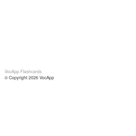
VocApp Flashcards
© Copyright 2026 VocApp
02-798 Mielczarskiego 8/58
Warsaw, Poland (EU)