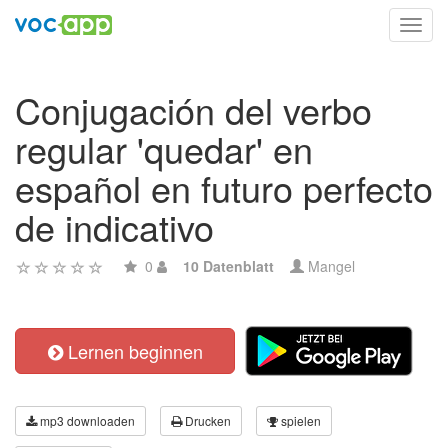
Toggl
navig
Conjugación del verbo
regular 'quedar' en
español en futuro perfecto
de indicativo
0
10 Datenblatt
Mangel
Lernen beginnen
mp3 downloaden
Drucken
spielen