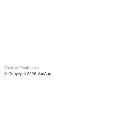
VocApp Flashcards
© Copyright 2026 VocApp
02-798 Mielczarskiego 8/58
Warsaw, Poland (EU)