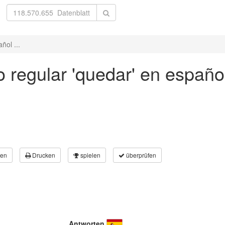
ñol ...
 regular 'quedar' en español 
en
Drucken
spielen
überprüfen
Antworten